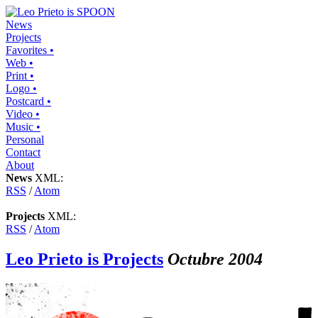
News
Projects
Favorites •
Web •
Print •
Logo •
Postcard •
Video •
Music •
Personal
Contact
About
News
XML:
RSS
/
Atom
Projects
XML:
RSS
/
Atom
Leo Prieto is Projects
Octubre 2004